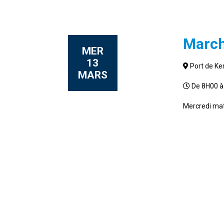
March
MER
13
Port de Ker
MARS
De 8H00 à
Mercredi mat