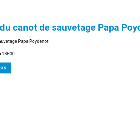
e du canot de sauvetage Papa Poy
auvetage Papa Poydenot
à 18H00
FOS