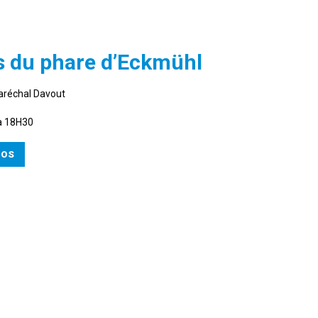
s du phare d’Eckmühl
aréchal Davout
à 18H30
FOS