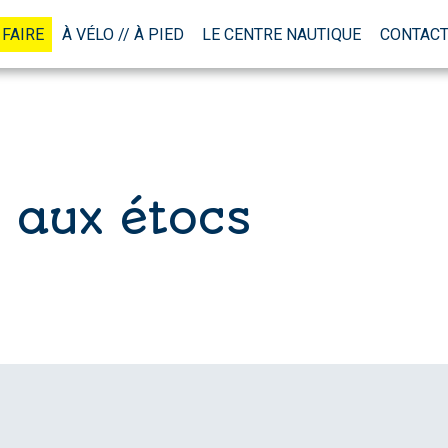
 FAIRE
À VÉLO // À PIED
LE CENTRE NAUTIQUE
CONTACT
 aux étocs
LE CAMPING
À VOIR // À FAIRE
À VÉLO // À PIED
LE CENTRE NAUTIQUE
CONTACT // ACCÈS