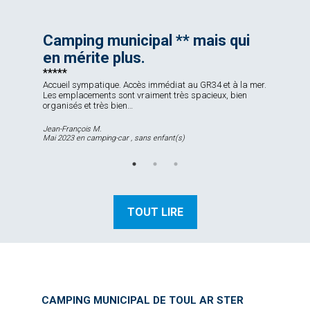
TARIFS ET
Camping municipal ** mais qui
RÉSERVATION EN LIGNE
en mérite plus.
Accueil sympatique. Accès immédiat au GR34 et à la mer.
Les emplacements sont vraiment très spacieux, bien
organisés et très bien…
Jean-François M.
Mai 2023 en camping-car , sans enfant(s)
TOUT LIRE
CAMPING MUNICIPAL DE TOUL AR STER