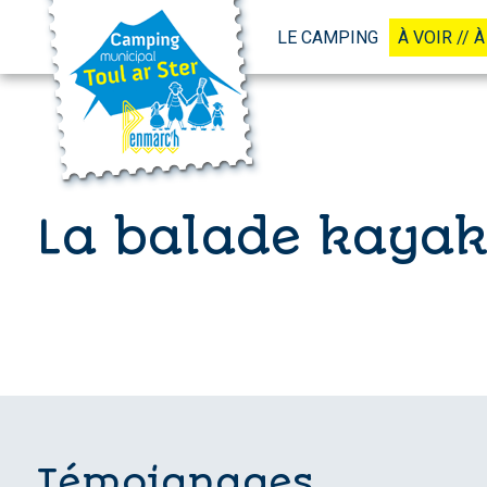
LE CAMPING
À VOIR // À
La balade kayak
Témoignages