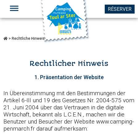
RÉSERVER
>
Rechtliche Hinweise
DER CAMPINGPLATZ
Rechtlicher Hinweis
SEHENSWÜRDIGKEITEN
1. Präsentation der Website
FREIZEIT IN PENMARC’H
In Übereinstimmung mit den Bestimmungen der
TERMINKALENDER
Artikel 6-III und 19 des Gesetzes Nr. 2004-575 vom
21. Juni 2004 über das Vertrauen in die digitale
DAS WASSERSPORT ZENTRUM
Wirtschaft, bekannt als L.C.E.N., machen wir die
Benutzer und Besucher der Website www.camping-
KONTAKT
penmarch.fr darauf aufmerksam: