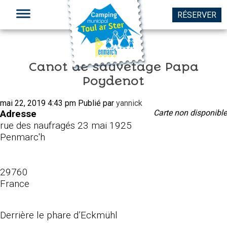
RÉSERVER
Canot de sauvetage Papa
Poydenot
LE CAMPING
mai 22, 2019 4:43 pm
Publié par
yannick
Adresse
Carte non disponible
À VOIR // À FAIRE
rue des naufragés 23 mai 1925
Penmarc'h
À VÉLO // À PIED
LE CENTRE NAUTIQUE
29760
France
CONTACT // ACCÈS
Derrière le phare d’Eckmühl