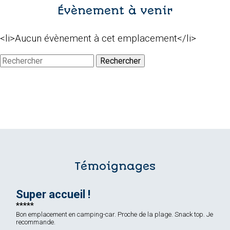
TARIFS ET
Évènement à venir
RÉSERVATION EN LIGNE
<li>Aucun évènement à cet emplacement</li>
Rechercher
Témoignages
Super accueil !
Bon emplacement en camping-car. Proche de la plage. Snack top. Je
recommande.